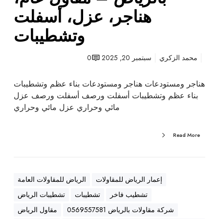
ت
هناجر، عزل، أسفلت
ب
وتشطيبات
ا
ل
ر
محمد الزكري
سبتمبر 20, 2025
0
ي
ا
هناجر ومستودعات هناجر ومستودعات بناء عظم وتشطيبات
ض
بناء عظم وتشطيبات أسفلت ورصف أسفلت ورصف عزل
–
مائي وحراري عزل مائي وحراري
م
ق
Read More
ا
و
ل
ع
إعمار الرياض للمقاولات
الرياض للمقاولات العامة
ا
تشطيب فاخر
تشطيبات
تشطيبات الرياض
م
،
شركة مقاولات بالرياض 0569557581
مقاول الرياض