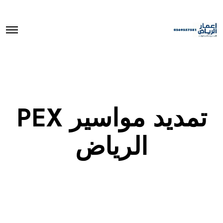
O
p
e
n
M
e
n
u
تمديد مواسير PEX
الرياض