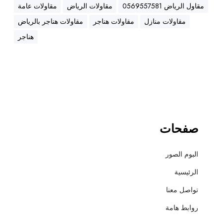
ه
مقاول الرياض 0569557581
مقاولات الرياض
مقاولات عامة
ن
مقاولات منازل
مقاولات هناجر
مقاولات هناجر بالرياض
ا
ج
هناجر
ر
،
ع
ز
ل
،
أ
صفحات
س
ف
البوم الصور
ل
ت
الرئيسية
و
تواصل معنا
ت
ش
روابط هامة
ط