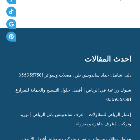
احدث المقالات
دليل شامل: حداد ساندويش بلن، مضلات وسواتر 0569557581
شبوك زراعية في الرياض | أفضل حلول التسييج والحماية للمزارع
0569557581
إعمار الرياض للمقاولات – غرف ساندوتش بانل الرياض | توريد
وتركيب | غرف جاهزة ومعزولة
مقاول مظلات وسواتر – توريد وتركيب وصيانة بأفضل الأسعار