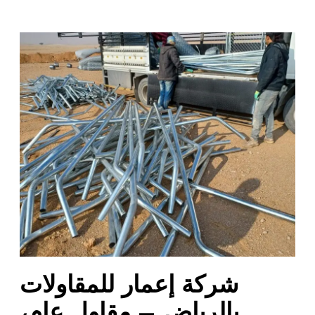
ش
ر
ك
ة
إ
ع
م
ا
ر
ل
ل
م
ق
ا
شركة إعمار للمقاولات
و
ل
بالرياض – مقاول عام،
ا