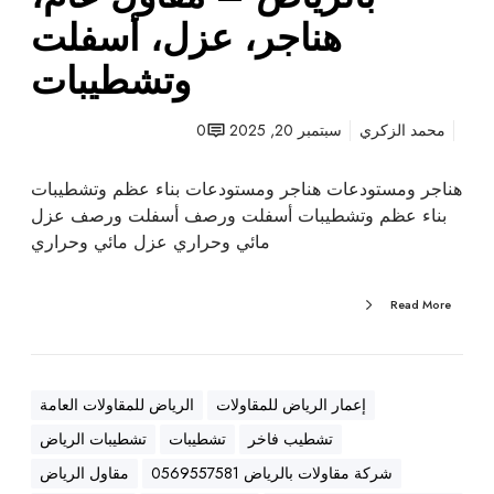
ت
هناجر، عزل، أسفلت
ب
وتشطيبات
ا
ل
ر
محمد الزكري
سبتمبر 20, 2025
0
ي
ا
هناجر ومستودعات هناجر ومستودعات بناء عظم وتشطيبات
ض
بناء عظم وتشطيبات أسفلت ورصف أسفلت ورصف عزل
–
مائي وحراري عزل مائي وحراري
م
ق
Read More
ا
و
ل
ع
إعمار الرياض للمقاولات
الرياض للمقاولات العامة
ا
تشطيب فاخر
تشطيبات
تشطيبات الرياض
م
،
شركة مقاولات بالرياض 0569557581
مقاول الرياض