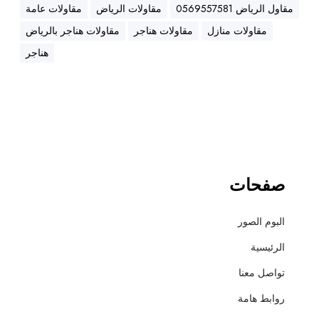
ه
مقاول الرياض 0569557581
مقاولات الرياض
مقاولات عامة
ن
مقاولات منازل
مقاولات هناجر
مقاولات هناجر بالرياض
ا
ج
هناجر
ر
،
ع
ز
ل
،
أ
صفحات
س
ف
البوم الصور
ل
ت
الرئيسية
و
تواصل معنا
ت
ش
روابط هامة
ط