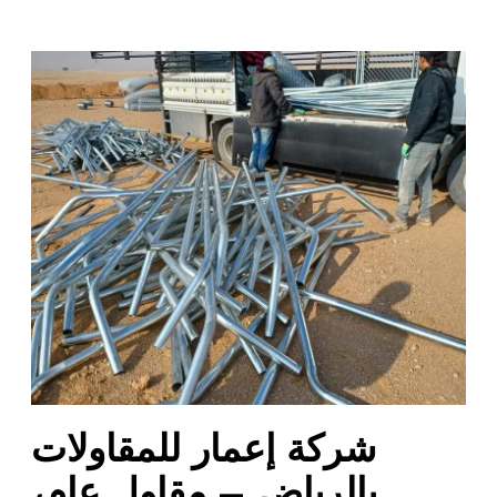
ش
ر
ك
ة
إ
ع
م
ا
ر
ل
ل
م
ق
ا
شركة إعمار للمقاولات
و
ل
بالرياض – مقاول عام،
ا