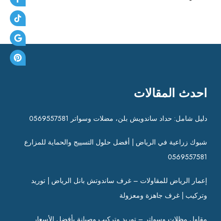
احدث المقالات
دليل شامل: حداد ساندويش بلن، مضلات وسواتر 0569557581
شبوك زراعية في الرياض | أفضل حلول التسييج والحماية للمزارع
0569557581
إعمار الرياض للمقاولات – غرف ساندوتش بانل الرياض | توريد
وتركيب | غرف جاهزة ومعزولة
مقاول مظلات وسواتر – توريد وتركيب وصيانة بأفضل الأسعار