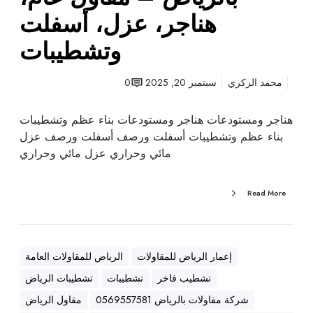
ت
هناجر، عزل، أسفلت
ب
وتشطيبات
ا
ل
ر
محمد الزكري
سبتمبر 20, 2025
0
ي
ا
هناجر ومستودعات هناجر ومستودعات بناء عظم وتشطيبات
ض
بناء عظم وتشطيبات أسفلت ورصف أسفلت ورصف عزل
–
مائي وحراري عزل مائي وحراري
م
ق
Read More
ا
و
ل
ع
إعمار الرياض للمقاولات
الرياض للمقاولات العامة
ا
تشطيب فاخر
تشطيبات
تشطيبات الرياض
م
،
شركة مقاولات بالرياض 0569557581
مقاول الرياض