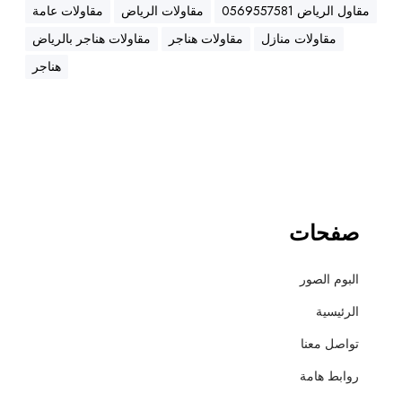
ه
مقاول الرياض 0569557581
مقاولات الرياض
مقاولات عامة
ن
مقاولات منازل
مقاولات هناجر
مقاولات هناجر بالرياض
ا
ج
هناجر
ر
،
ع
ز
ل
،
أ
صفحات
س
ف
البوم الصور
ل
ت
الرئيسية
و
تواصل معنا
ت
ش
روابط هامة
ط