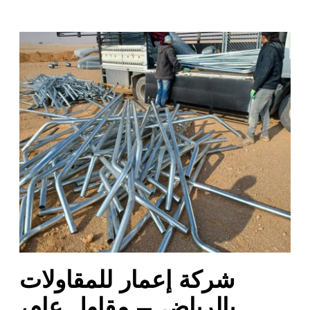
ش
ر
ك
ة
إ
ع
م
ا
ر
ل
ل
م
ق
ا
شركة إعمار للمقاولات
و
ل
بالرياض – مقاول عام،
ا