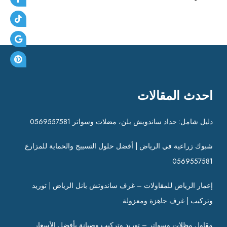
احدث المقالات
دليل شامل: حداد ساندويش بلن، مضلات وسواتر 0569557581
شبوك زراعية في الرياض | أفضل حلول التسييج والحماية للمزارع
0569557581
إعمار الرياض للمقاولات – غرف ساندوتش بانل الرياض | توريد
وتركيب | غرف جاهزة ومعزولة
مقاول مظلات وسواتر – توريد وتركيب وصيانة بأفضل الأسعار