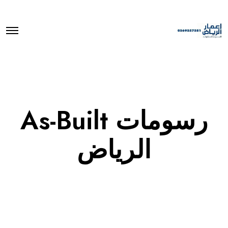
O
p
e
n
M
e
n
u
رسومات As-Built
الرياض