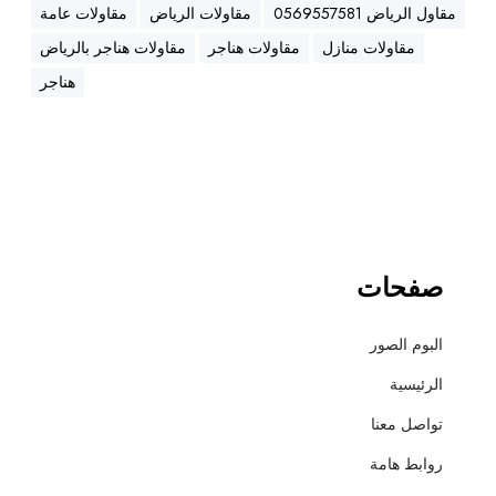
ه
مقاول الرياض 0569557581
مقاولات الرياض
مقاولات عامة
ن
مقاولات منازل
مقاولات هناجر
مقاولات هناجر بالرياض
ا
ج
هناجر
ر
،
ع
ز
ل
،
أ
صفحات
س
ف
البوم الصور
ل
ت
الرئيسية
و
تواصل معنا
ت
ش
روابط هامة
ط