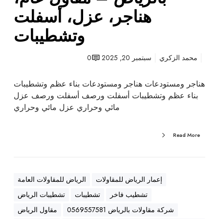
ت
هناجر، عزل، أسفلت
ب
وتشطيبات
ا
ل
ر
محمد الزكري
سبتمبر 20, 2025
0
ي
ا
هناجر ومستودعات هناجر ومستودعات بناء عظم وتشطيبات
ض
بناء عظم وتشطيبات أسفلت ورصف أسفلت ورصف عزل
–
مائي وحراري عزل مائي وحراري
م
ق
Read More
ا
و
ل
ع
إعمار الرياض للمقاولات
الرياض للمقاولات العامة
ا
تشطيب فاخر
تشطيبات
تشطيبات الرياض
م
،
شركة مقاولات بالرياض 0569557581
مقاول الرياض