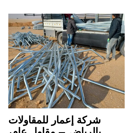
ش
ر
ك
ة
إ
ع
م
ا
ر
ل
ل
م
ق
ا
شركة إعمار للمقاولات
و
ل
بالرياض – مقاول عام،
ا