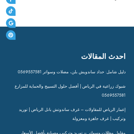
احدث المقالات
دليل شامل: حداد ساندويش بلن، مضلات وسواتر 0569557581
شبوك زراعية في الرياض | أفضل حلول التسييج والحماية للمزارع
0569557581
إعمار الرياض للمقاولات – غرف ساندوتش بانل الرياض | توريد
وتركيب | غرف جاهزة ومعزولة
مقاول مظلات وسواتر – توريد وتركيب وصيانة بأفضل الأسعار