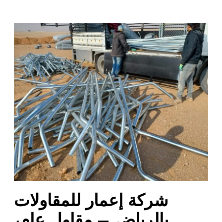
ش
ر
ك
ة
إ
ع
م
ا
ر
ل
ل
م
ق
ا
شركة إعمار للمقاولات
و
ل
بالرياض – مقاول عام،
ا