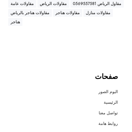
ه
مقاول الرياض 0569557581
مقاولات الرياض
مقاولات عامة
ن
مقاولات منازل
مقاولات هناجر
مقاولات هناجر بالرياض
ا
ج
هناجر
ر
،
ع
ز
ل
،
أ
صفحات
س
ف
البوم الصور
ل
ت
الرئيسية
و
تواصل معنا
ت
ش
روابط هامة
ط