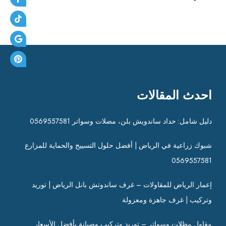
احدث المقالات
دليل شامل: حداد ساندويش بلن، مضلات وسواتر 0569557581
شبوك زراعية في الرياض | أفضل حلول التسييج والحماية للمزارع
0569557581
إعمار الرياض للمقاولات – غرف ساندوتش بانل الرياض | توريد
وتركيب | غرف جاهزة ومعزولة
مقاول مظلات وسواتر – توريد وتركيب وصيانة بأفضل الأسعار