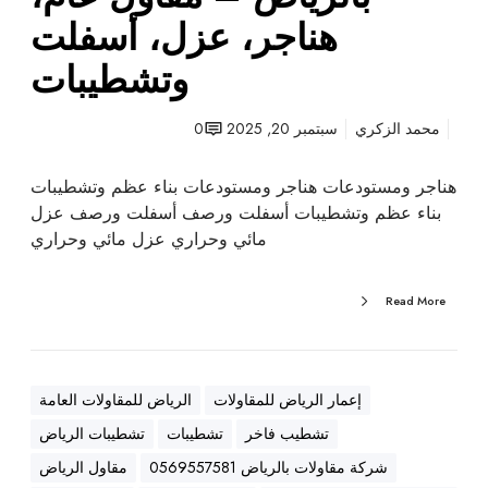
ت
هناجر، عزل، أسفلت
ب
وتشطيبات
ا
ل
ر
محمد الزكري
سبتمبر 20, 2025
0
ي
ا
هناجر ومستودعات هناجر ومستودعات بناء عظم وتشطيبات
ض
بناء عظم وتشطيبات أسفلت ورصف أسفلت ورصف عزل
–
مائي وحراري عزل مائي وحراري
م
ق
Read More
ا
و
ل
ع
إعمار الرياض للمقاولات
الرياض للمقاولات العامة
ا
تشطيب فاخر
تشطيبات
تشطيبات الرياض
م
،
شركة مقاولات بالرياض 0569557581
مقاول الرياض