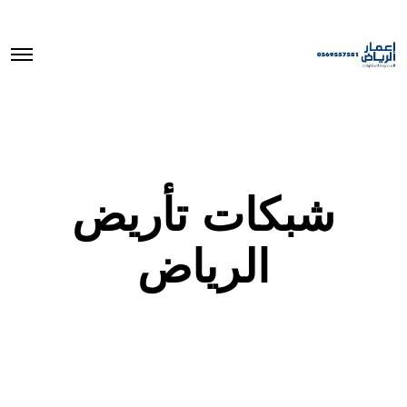
O
p
e
n
M
e
n
u
شبكات تأريض
الرياض