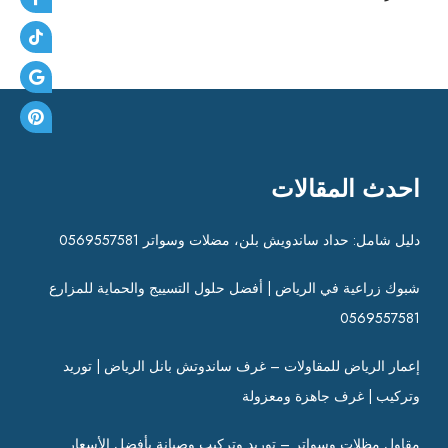
احدث المقالات
دليل شامل: حداد ساندويش بلن، مضلات وسواتر 0569557581
شبوك زراعية في الرياض | أفضل حلول التسييج والحماية للمزارع
0569557581
إعمار الرياض للمقاولات – غرف ساندوتش بانل الرياض | توريد
وتركيب | غرف جاهزة ومعزولة
مقاول مظلات وسواتر – توريد وتركيب وصيانة بأفضل الأسعار