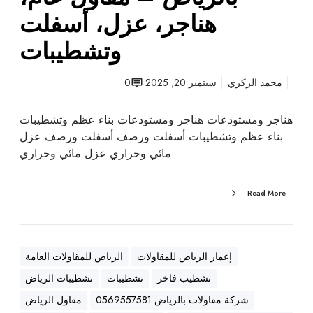
ت
هناجر، عزل، أسفلت
ب
وتشطيبات
ا
ل
ر
محمد الزكري
سبتمبر 20, 2025
0
ي
ا
هناجر ومستودعات هناجر ومستودعات بناء عظم وتشطيبات
ض
بناء عظم وتشطيبات أسفلت ورصف أسفلت ورصف عزل
–
مائي وحراري عزل مائي وحراري
م
ق
Read More
ا
و
ل
ع
إعمار الرياض للمقاولات
الرياض للمقاولات العامة
ا
تشطيب فاخر
تشطيبات
تشطيبات الرياض
م
،
شركة مقاولات بالرياض 0569557581
مقاول الرياض