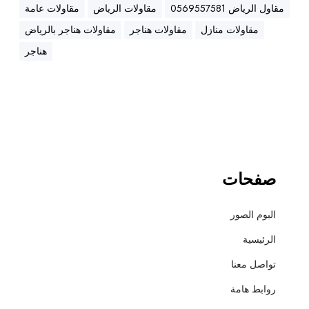
ه
مقاول الرياض 0569557581
مقاولات الرياض
مقاولات عامة
ن
مقاولات منازل
مقاولات هناجر
مقاولات هناجر بالرياض
ا
ج
هناجر
ر
،
ع
ز
ل
،
أ
صفحات
س
ف
البوم الصور
ل
ت
الرئيسية
و
تواصل معنا
ت
ش
روابط هامة
ط