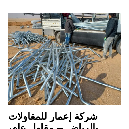
ش
ر
ك
ة
إ
ع
م
ا
ر
ل
ل
م
ق
ا
شركة إعمار للمقاولات
و
ل
بالرياض – مقاول عام،
ا