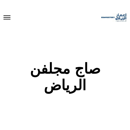
O
p
e
n
M
e
n
u
صاج مجلفن
الرياض