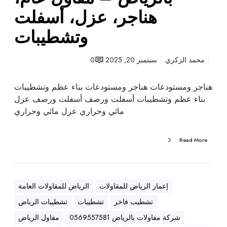
ت
هناجر، عزل، أسفلت
ب
وتشطيبات
ا
ل
ر
محمد الزكري
سبتمبر 20, 2025
0
ي
ا
هناجر ومستودعات هناجر ومستودعات بناء عظم وتشطيبات
ض
بناء عظم وتشطيبات أسفلت ورصف أسفلت ورصف عزل
–
مائي وحراري عزل مائي وحراري
م
ق
Read More
ا
و
ل
ع
إعمار الرياض للمقاولات
الرياض للمقاولات العامة
ا
تشطيب فاخر
تشطيبات
تشطيبات الرياض
م
،
شركة مقاولات بالرياض 0569557581
مقاول الرياض