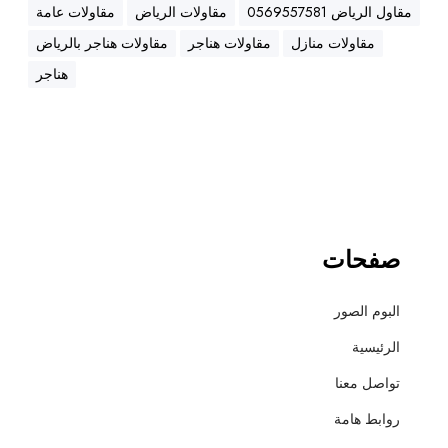
ه
مقاول الرياض 0569557581
مقاولات الرياض
مقاولات عامة
ن
مقاولات منازل
مقاولات هناجر
مقاولات هناجر بالرياض
ا
ج
هناجر
ر
،
ع
ز
ل
،
أ
صفحات
س
ف
البوم الصور
ل
ت
الرئيسية
و
تواصل معنا
ت
ش
روابط هامة
ط