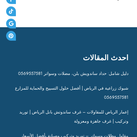
احدث المقالات
دليل شامل: حداد ساندويش بلن، مضلات وسواتر 0569557581
شبوك زراعية في الرياض | أفضل حلول التسييج والحماية للمزارع
0569557581
إعمار الرياض للمقاولات – غرف ساندوتش بانل الرياض | توريد
وتركيب | غرف جاهزة ومعزولة
مقاول مظلات وسواتر – توريد وتركيب وصيانة بأفضل الأسعار