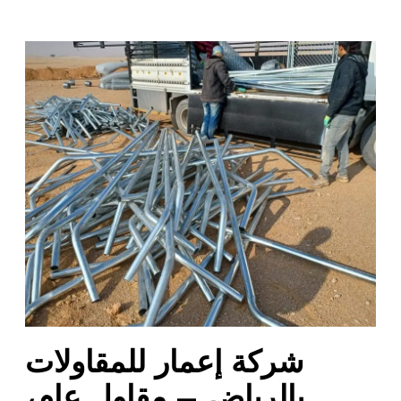
ش
ر
ك
ة
إ
ع
م
ا
ر
ل
ل
م
ق
ا
شركة إعمار للمقاولات
و
ل
بالرياض – مقاول عام،
ا