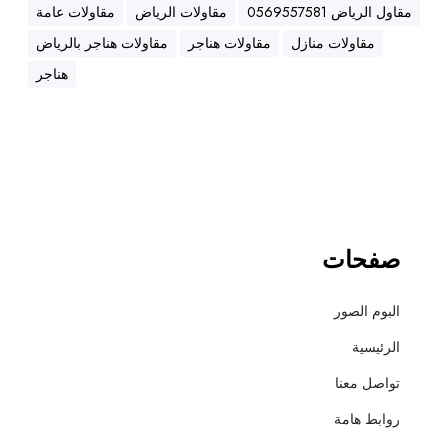
ه
مقاول الرياض 0569557581
مقاولات الرياض
مقاولات عامة
ن
مقاولات منازل
مقاولات هناجر
مقاولات هناجر بالرياض
ا
ج
هناجر
ر
،
ع
ز
ل
،
أ
صفحات
س
ف
البوم الصور
ل
ت
الرئيسية
و
تواصل معنا
ت
ش
روابط هامة
ط