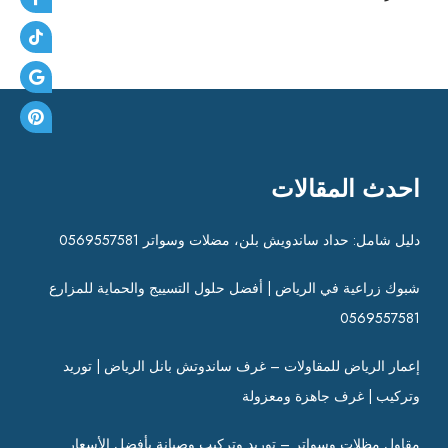
احدث المقالات
دليل شامل: حداد ساندويش بلن، مضلات وسواتر 0569557581
شبوك زراعية في الرياض | أفضل حلول التسييج والحماية للمزارع
0569557581
إعمار الرياض للمقاولات – غرف ساندوتش بانل الرياض | توريد
وتركيب | غرف جاهزة ومعزولة
مقاول مظلات وسواتر – توريد وتركيب وصيانة بأفضل الأسعار