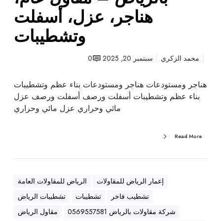
ت
هناجر، عزل، أسفلت
ب
وتشطيبات
ا
ل
ر
محمد الزكري
سبتمبر 20, 2025
0
ي
ا
هناجر ومستودعات هناجر ومستودعات بناء عظم وتشطيبات
ض
بناء عظم وتشطيبات أسفلت ورصف أسفلت ورصف عزل
–
مائي وحراري عزل مائي وحراري
م
ق
Read More
ا
و
ل
ع
إعمار الرياض للمقاولات
الرياض للمقاولات العامة
ا
تشطيب فاخر
تشطيبات
تشطيبات الرياض
م
،
شركة مقاولات بالرياض 0569557581
مقاول الرياض