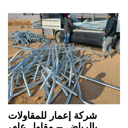
ش
ر
ك
ة
إ
ع
م
ا
ر
ل
ل
م
ق
ا
شركة إعمار للمقاولات
و
ل
بالرياض – مقاول عام،
ا