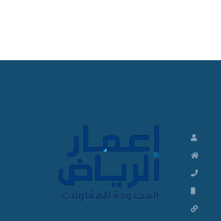
ت
ش
ط
ي
ب
ا
ت