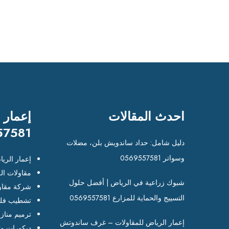
احدث المقالات
إعمار 
57581
دليل شامل: حداد ساندويش بلن، مضلات
وسواتر 0569557581
إعمار الري
مقاولات ال
شبوك زراعية في الرياض | أفضل حلول
شركة مقاو
التسييج والحماية للمزارع 0569557581
تشطيب فلل
ترميم مناز
إعمار الرياض للمقاولات – غرف ساندوتش
ديكورات وت