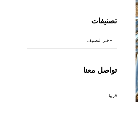
و
ل
ا
تصنيفات
ت
ب
ا
ل
ر
ي
تواصل معنا
ا
ض
–
م
قريبا
ق
ا
و
ل
ع
ا