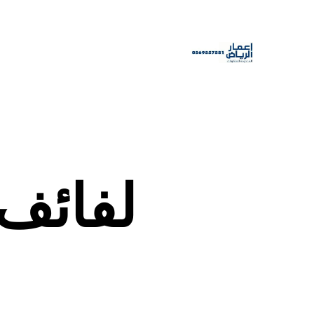
لفائف SBS عزل الر