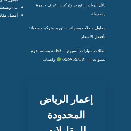
بانل الرياض | توريد وتركيب | غرف جاهزة
بناء وتشطي
ومعزولة
أفضل مقاو
مقاول مظلات وسواتر – توريد وتركيب وصيانة
بأفضل الأسعار
مظلات سيارات ألمنيوم – فخامة ومتانة تدوم
لسنوات
0569557581
واتساب
إعمار الرياض
المحدودة
للمقاولات