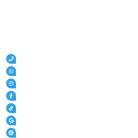
م
،
ه
ن
ا
ج
ر
،
ع
ز
ل
،
أ
س
ف
ل
ت
و