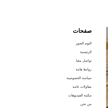
صفحات
ش
ر
ك
البوم الصور
ة
الرئيسية
إ
ع
تواصل معنا
م
روابط هامة
ا
ر
سياسة الخصوصية
ل
مقاولات عامة
ل
م
مكتبة الفيديوهات
ق
من نحن
ا