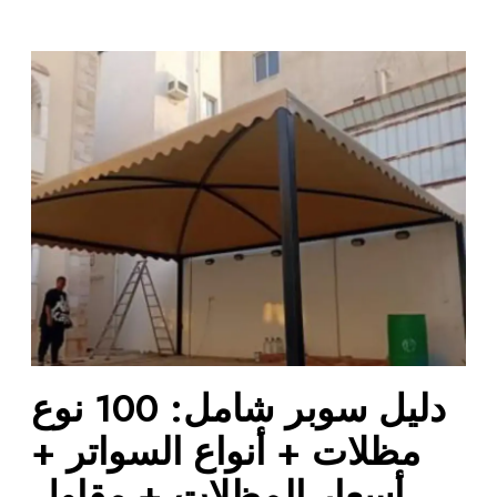
د
ل
ي
ل
س
و
ب
ر
ش
ا
م
ل
:
دليل سوبر شامل: 100 نوع
1
0
مظلات + أنواع السواتر +
0
أسعار المظلات + مقاول
ن