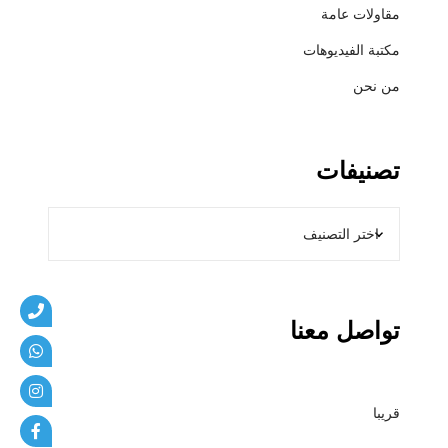
و
مقاولات عامة
ل
مكتبة الفيديوهات
م
ظ
من نحن
ل
ا
ت
تصنيفات
و
م
ق
ا
و
ل
ا
تواصل معنا
ت
م
ظ
قريبا
ل
ا