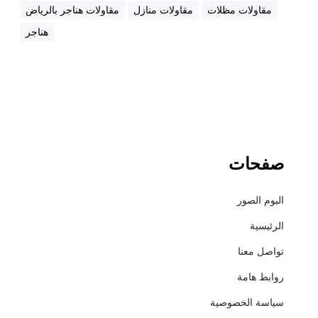
ت
مقاولات مظلات
مقاولات منازل
مقاولات هناجر بالرياض
ر
هناجر
+
أ
س
ع
ا
ر
ا
ل
صفحات
م
ظ
البوم الصور
ل
ا
الرئيسية
ت
تواصل معنا
+
م
روابط هامة
ق
سياسة الخصوصية
ا