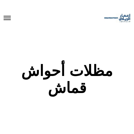
O
p
e
n
M
e
n
u
مظلات أحواش
قماش