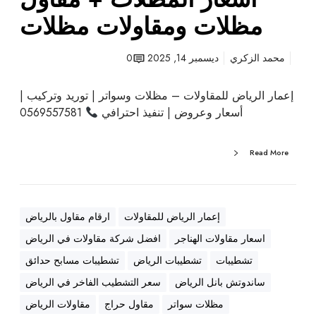
و
مظلات ومقاولات مظلات
ع
م
محمد الزكري
ديسمبر 14, 2025
0
ظ
ل
إعمار الرياض للمقاولات – مظلات وسواتر | توريد وتركيب |
ا
أسعار وعروض | تنفيذ احترافي
0569557581
ت
+
أ
Read More
ن
و
ا
ع
إعمار الرياض للمقاولات
ارقام مقاول بالرياض
ا
اسعار مقاولات الهناجر
افضل شركة مقاولات في الرياض
ل
تشطيبات
تشطيبات الرياض
تشطيبات مسابح حدائق
س
و
ساندوتش بانل الرياض
سعر التشطيب الفاخر في الرياض
ا
مظلات سواتر
مقاول حراج
مقاولات الرياض