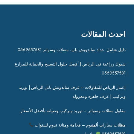
احدث المقالات
دليل شامل: حداد ساندويش بلن، مضلات وسواتر 0569557581
شبوك زراعية في الرياض | أفضل حلول التسييج والحماية للمزارع
0569557581
إعمار الرياض للمقاولات – غرف ساندوتش بانل الرياض | توريد
وتركيب | غرف جاهزة ومعزولة
مقاول مظلات وسواتر – توريد وتركيب وصيانة بأفضل الأسعار
مظلات سيارات ألمنيوم – فخامة ومتانة تدوم لسنوات
0569557581
واتساب