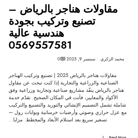
مقاولات هناجر بالرياض –
ا
ض
تصنيع وتركيب بجودة
–
ت
هندسية عالية
ص
0569557581
ن
ي
ع
محمد الزكري
سبتمبر 9, 2025
0
و
ت
مقاولات هناجر بالرياض 2025 | تصنيع وتركيب الهناجر
ر
الصناعية والزراعية والتجارية إذا كنت تبحث عن مقاول
ك
هناجر بالرياض ينفّذ مشاريع صناعية وتجارية وزراعية وفق
ي
الأكواد والمعايير، فأنت في المكان الصحيح. نقدّم خدمة
ب
شاملة تشمل التصميم الإنشائي والتوريد والتصنيع والتركيب
ب
مع عزل حراري وصوتي وأرضيات خرسانية وبوابات رول —
ج
تسعير سريع بعد استلام الأبعاد والمخطط. مزايا…
و
د
Read More