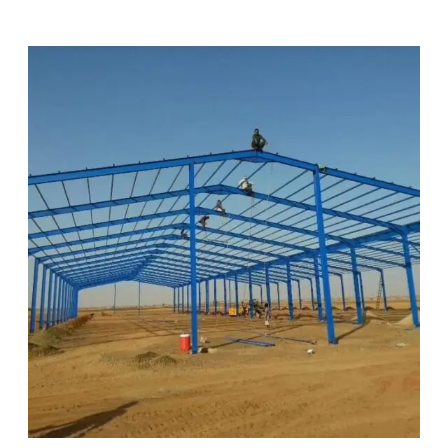
م
ق
ا
و
ل
ا
ت
ه
ن
ا
ج
ر
ب
ا
ل
ر
ي