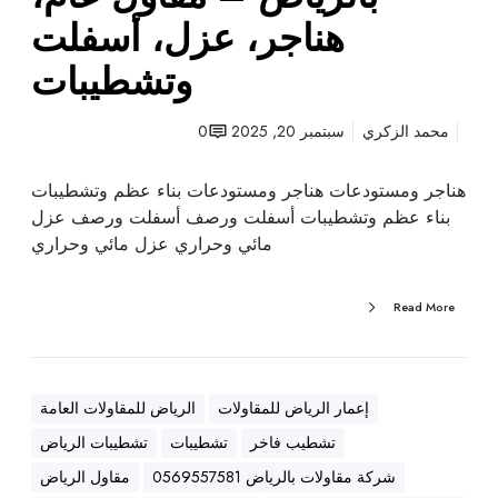
ت
هناجر، عزل، أسفلت
ب
وتشطيبات
ا
ل
ر
محمد الزكري
سبتمبر 20, 2025
0
ي
ا
هناجر ومستودعات هناجر ومستودعات بناء عظم وتشطيبات
ض
بناء عظم وتشطيبات أسفلت ورصف أسفلت ورصف عزل
–
مائي وحراري عزل مائي وحراري
م
ق
Read More
ا
و
ل
ع
إعمار الرياض للمقاولات
الرياض للمقاولات العامة
ا
تشطيب فاخر
تشطيبات
تشطيبات الرياض
م
،
شركة مقاولات بالرياض 0569557581
مقاول الرياض