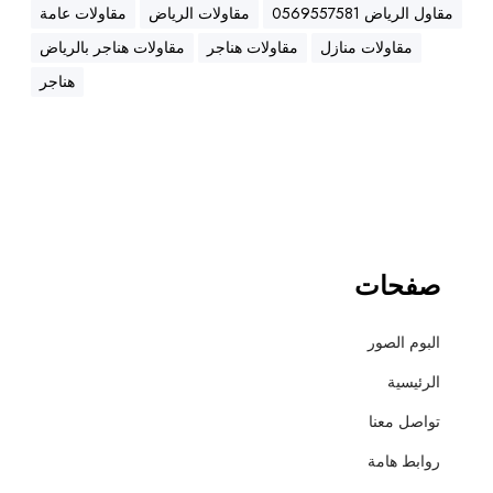
ه
مقاول الرياض 0569557581
مقاولات الرياض
مقاولات عامة
ن
مقاولات منازل
مقاولات هناجر
مقاولات هناجر بالرياض
ا
ج
هناجر
ر
،
ع
ز
ل
،
أ
صفحات
س
ف
البوم الصور
ل
ت
الرئيسية
و
تواصل معنا
ت
ش
روابط هامة
ط