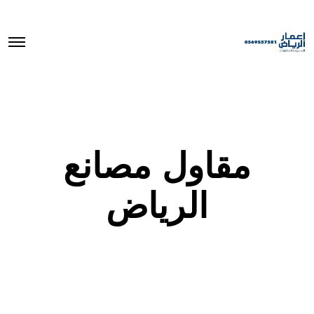
O
p
e
n
M
e
n
u
مقاول مصانع
الرياض