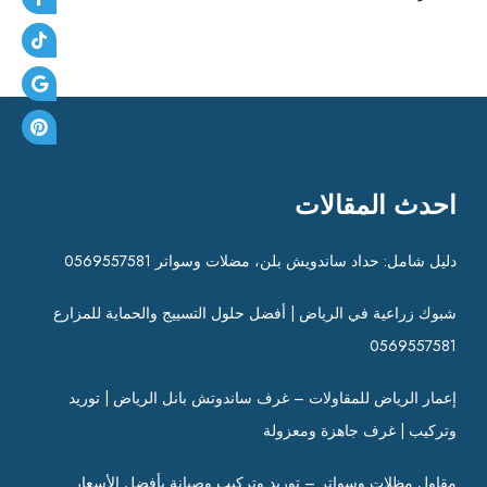
احدث المقالات
دليل شامل: حداد ساندويش بلن، مضلات وسواتر 0569557581
شبوك زراعية في الرياض | أفضل حلول التسييج والحماية للمزارع
0569557581
إعمار الرياض للمقاولات – غرف ساندوتش بانل الرياض | توريد
وتركيب | غرف جاهزة ومعزولة
مقاول مظلات وسواتر – توريد وتركيب وصيانة بأفضل الأسعار