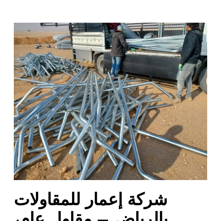
ش
ر
ك
ة
إ
ع
م
ا
ر
ل
ل
م
ق
ا
شركة إعمار للمقاولات
و
ل
بالرياض – مقاول عام،
ا