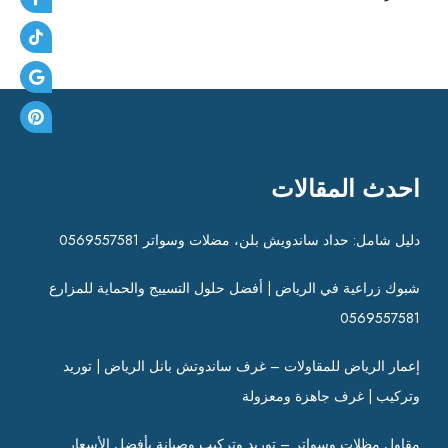
احدث المقالات
دليل شامل: حداد ساندويش بلن، مضلات وسواتر 0569557581
شبوك زراعية في الرياض | أفضل حلول التسييج والحماية للمزارع
0569557581
إعمار الرياض للمقاولات – غرف ساندوتش بانل الرياض | توريد
وتركيب | غرف جاهزة ومعزولة
مقاول مظلات وسواتر – توريد وتركيب وصيانة بأفضل الأسعار