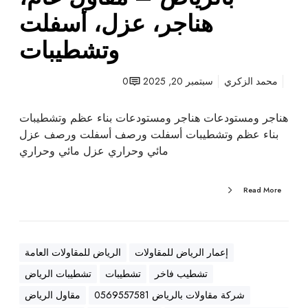
ت
هناجر، عزل، أسفلت
ب
وتشطيبات
ا
ل
ر
محمد الزكري
سبتمبر 20, 2025
0
ي
ا
هناجر ومستودعات هناجر ومستودعات بناء عظم وتشطيبات
ض
بناء عظم وتشطيبات أسفلت ورصف أسفلت ورصف عزل
–
مائي وحراري عزل مائي وحراري
م
ق
Read More
ا
و
ل
ع
إعمار الرياض للمقاولات
الرياض للمقاولات العامة
ا
تشطيب فاخر
تشطيبات
تشطيبات الرياض
م
،
شركة مقاولات بالرياض 0569557581
مقاول الرياض