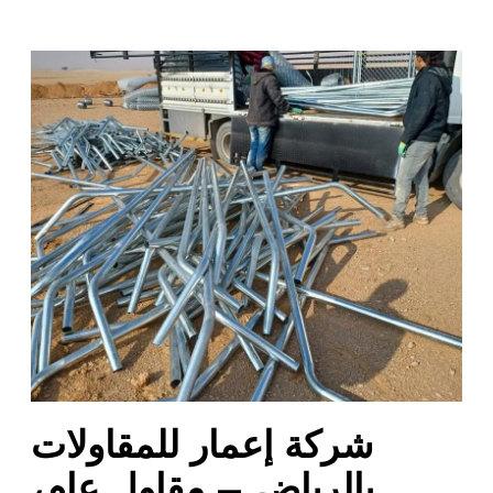
ش
ر
ك
ة
إ
ع
م
ا
ر
ل
ل
م
ق
ا
شركة إعمار للمقاولات
و
ل
بالرياض – مقاول عام،
ا