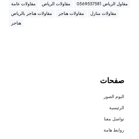
ه
مقاول الرياض 0569557581
مقاولات الرياض
مقاولات عامة
ن
مقاولات منازل
مقاولات هناجر
مقاولات هناجر بالرياض
ا
ج
هناجر
ر
،
ع
ز
ل
،
أ
صفحات
س
ف
البوم الصور
ل
ت
الرئيسية
و
تواصل معنا
ت
ش
روابط هامة
ط