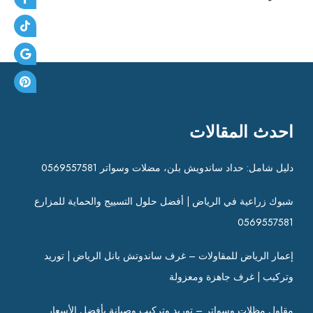
احدث المقالات
دليل شامل: حداد ساندويش بلن، مضلات وسواتر 0569557581
شبوك زراعية في الرياض | أفضل حلول التسييج والحماية للمزارع
0569557581
إعمار الرياض للمقاولات – غرف ساندوتش بانل الرياض | توريد
وتركيب | غرف جاهزة ومعزولة
مقاول مظلات وسواتر – توريد وتركيب وصيانة بأفضل الأسعار