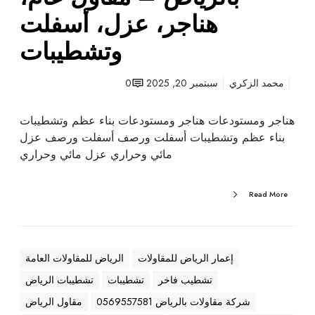
ت
هناجر، عزل، أسفلت
ب
وتشطيبات
ا
ل
ر
محمد الزكري
سبتمبر 20, 2025
0
ي
ا
هناجر ومستودعات هناجر ومستودعات بناء عظم وتشطيبات
ض
بناء عظم وتشطيبات أسفلت ورصف أسفلت ورصف عزل
–
مائي وحراري عزل مائي وحراري
م
ق
Read More
ا
و
ل
ع
إعمار الرياض للمقاولات
الرياض للمقاولات العامة
ا
تشطيب فاخر
تشطيبات
تشطيبات الرياض
م
،
شركة مقاولات بالرياض 0569557581
مقاول الرياض