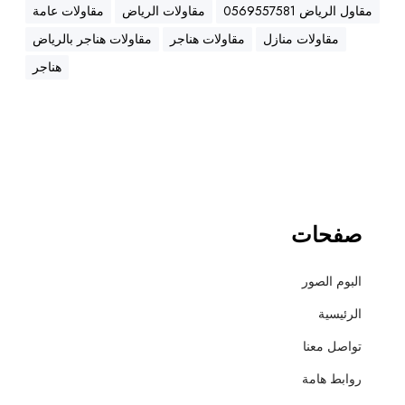
ه
مقاول الرياض 0569557581
مقاولات الرياض
مقاولات عامة
ن
مقاولات منازل
مقاولات هناجر
مقاولات هناجر بالرياض
ا
ج
هناجر
ر
،
ع
ز
ل
،
أ
صفحات
س
ف
البوم الصور
ل
ت
الرئيسية
و
تواصل معنا
ت
ش
روابط هامة
ط