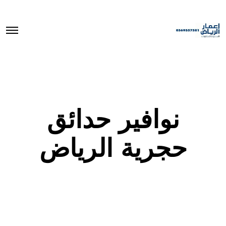
O
p
e
n
M
e
n
u
نوافير حدائق
حجرية الرياض