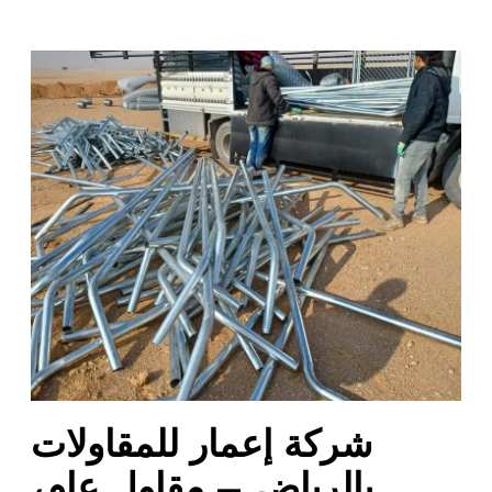
ش
ر
ك
ة
إ
ع
م
ا
ر
ل
ل
م
ق
ا
شركة إعمار للمقاولات
و
ل
بالرياض – مقاول عام،
ا