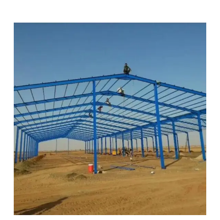
م
ق
ا
و
ل
ا
ت
ه
ن
ا
ج
ر
ب
ا
ل
ر
ي