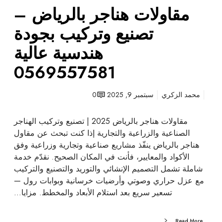
مقاولات هناجر بالرياض –
ا
ض
تصنيع وتركيب بجودة
–
ت
هندسية عالية
ص
0569557581
ن
ي
ع
محمد الزكري
سبتمبر 9, 2025
0
و
ت
مقاولات هناجر بالرياض 2025 | تصنيع وتركيب الهناجر
ر
الصناعية والزراعية والتجارية إذا كنت تبحث عن مقاول
ك
هناجر بالرياض ينفّذ مشاريع صناعية وتجارية وزراعية وفق
ي
الأكواد والمعايير، فأنت في المكان الصحيح. نقدّم خدمة
ب
شاملة تشمل التصميم الإنشائي والتوريد والتصنيع والتركيب
ب
مع عزل حراري وصوتي وأرضيات خرسانية وبوابات رول —
ج
تسعير سريع بعد استلام الأبعاد والمخطط. مزايا…
و
د
Read More