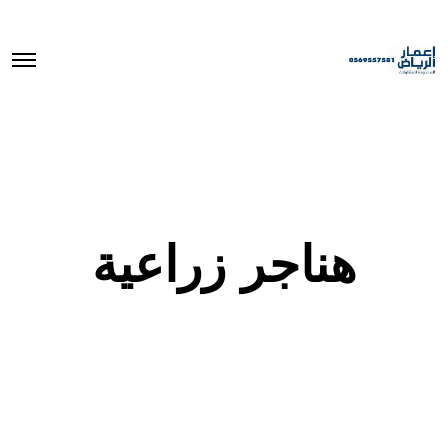
O
p
e
n
M
e
n
u
هناجر زراعية