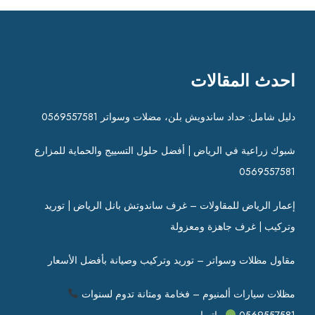
احدث المقالات
دليل شامل: حداد ساندويش بلن، مضلات وسواتر 0569557581
شبوك زراعية في الرياض | أفضل حلول التسييج والحماية للمزارع
0569557581
إعمار الرياض للمقاولات – غرف ساندوتش بانل الرياض | توريد
وتركيب | غرف جاهزة ومعزولة
مقاول مظلات وسواتر – توريد وتركيب وصيانة بأفضل الأسعار
مظلات سيارات ألمنيوم – فخامة ومتانة تدوم لسنوات
0569557581
واتساب