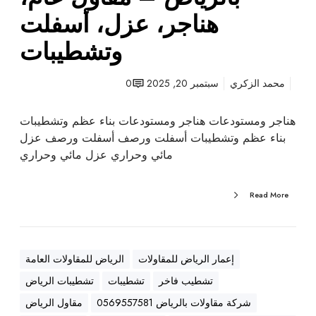
ت
هناجر، عزل، أسفلت
ب
وتشطيبات
ا
ل
ر
محمد الزكري
سبتمبر 20, 2025
0
ي
ا
هناجر ومستودعات هناجر ومستودعات بناء عظم وتشطيبات
ض
بناء عظم وتشطيبات أسفلت ورصف أسفلت ورصف عزل
–
مائي وحراري عزل مائي وحراري
م
ق
Read More
ا
و
ل
ع
إعمار الرياض للمقاولات
الرياض للمقاولات العامة
ا
تشطيب فاخر
تشطيبات
تشطيبات الرياض
م
،
شركة مقاولات بالرياض 0569557581
مقاول الرياض