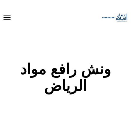
O
p
e
n
M
e
n
u
ونش رافع مواد
الرياض