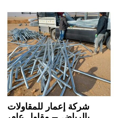
ش
ر
ك
ة
إ
ع
م
ا
ر
ل
ل
م
ق
ا
شركة إعمار للمقاولات
و
ل
بالرياض – مقاول عام،
ا