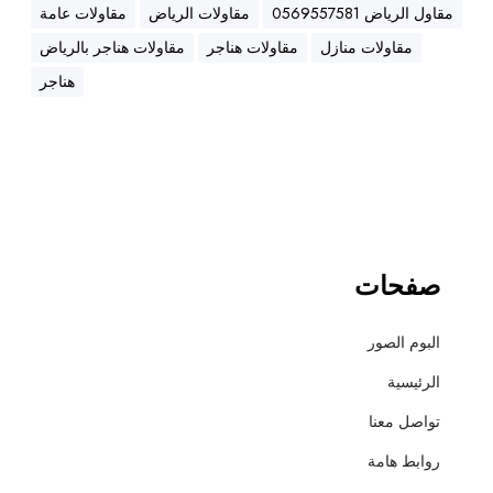
ه
مقاول الرياض 0569557581
مقاولات الرياض
مقاولات عامة
ن
مقاولات منازل
مقاولات هناجر
مقاولات هناجر بالرياض
ا
ج
هناجر
ر
،
ع
ز
ل
،
أ
صفحات
س
ف
البوم الصور
ل
ت
الرئيسية
و
تواصل معنا
ت
ش
روابط هامة
ط