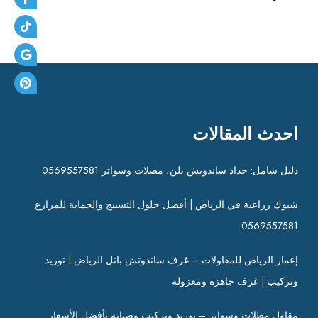
احدث المقالات
دليل شامل: حداد ساندويش بلن، مضلات وسواتر 0569557581
شبوك زراعية في الرياض | أفضل حلول التسييج والحماية للمزارع
0569557581
إعمار الرياض للمقاولات – غرف ساندوتش بانل الرياض | توريد
وتركيب | غرف جاهزة ومعزولة
مقاول مظلات وسواتر – توريد وتركيب وصيانة بأفضل الأسعار